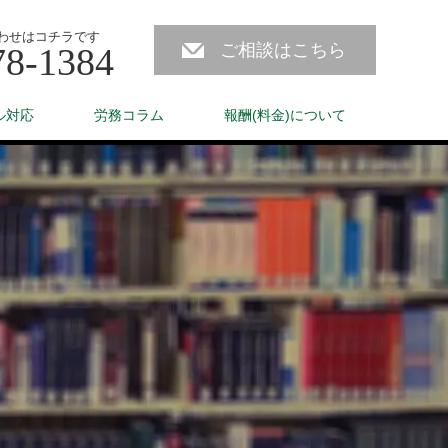
わせはコチラです
ご相談はこちら
78-1384
ル対応
労務コラム
報酬(料金)について