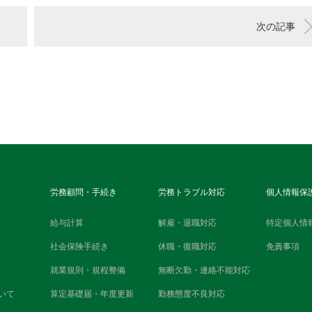
次の記事
労務顧問・手続き
労務トラブル対応
個人情報保
給与計算
解雇・退職対応
特定個人情
社会保険手続き
休職・復職対応
免責事項
就業規則・規程整備
無断欠勤・連絡不能対応
いて
算定基礎届・年度更新
勤務態度不良対応